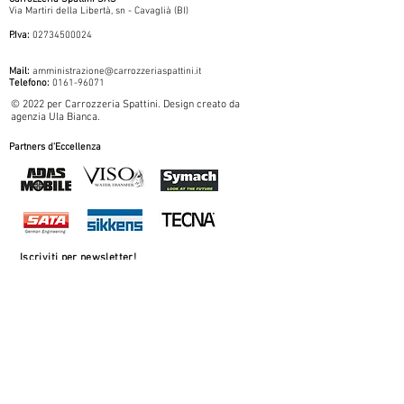
Via Martiri della Libertà, sn - Cavaglià (BI)
P.Iva:
02734500024
Mail:
amministrazione@carrozzeriaspattini.it
Telefono:
0161-96071
© 2022 per Carrozzeria Spattini. Design creato da
agenzia
Ula Bianca.
Partners d'Eccellenza
Iscriviti per newsletter!
Email
Iscriviti